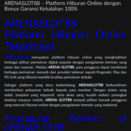
ARENASLOT88 – Platform Hiburan Online dengan
Bonus Garansi Kekalahan 100%
ARENASLOT88 –
Platform Hiburan Online
Terpercaya
ARENASLOT88
merupakan platform hiburan online yang menghadirkan
berbagai pilihan permainan digital populer dengan pengalaman bermain yang
aman dan nyaman. Melalui
ARENA SLOT88
, para pengguna dapat menikmati
berbagai permainan menarik dari provider terkenal seperti Pragmatic Play dan
PG Soft yang dikenal memiliki kualitas permainan terbaik.
Sebagai platform yang terus berkembang,
ARENASLOT88
berkomitmen
memberikan pelayanan terbaik kepada para member. Dengan sistem yang
stabil, tampilan yang responsif, serta akses yang mudah melalui perangkat
desktop maupun mobile,
ARENA SLOT88
menjadi pilihan banyak pengguna
yang mencari hiburan online dengan pengalaman bermain yang maksimal.
Keunggulan Bermain di
ARENASLOT88