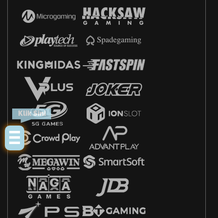
Klik Sini