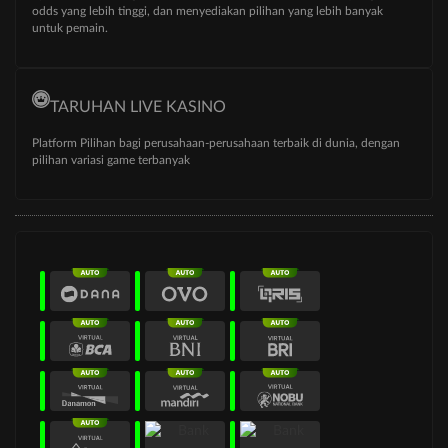
odds yang lebih tinggi, dan menyediakan pilihan yang lebih banyak
untuk pemain.
TARUHAN LIVE KASINO
Platform Pilihan bagi perusahaan-perusahaan terbaik di dunia, dengan
pilihan variasi game terbanyak