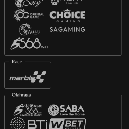
Race
Olahraga