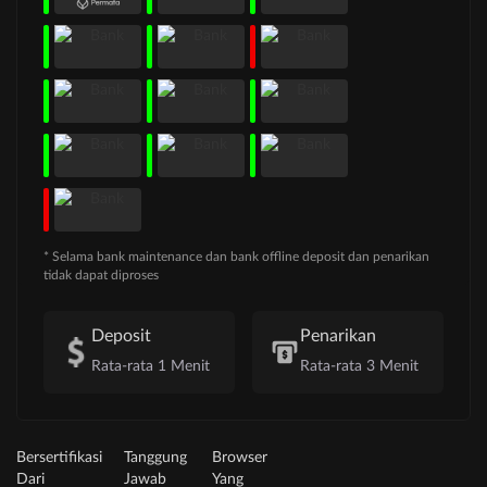
* Selama bank maintenance dan bank offline deposit dan penarikan
tidak dapat diproses
Deposit
Penarikan
Rata-rata 1 Menit
Rata-rata 3 Menit
Bersertifikasi
Tanggung
Browser
Dari
Jawab
Yang