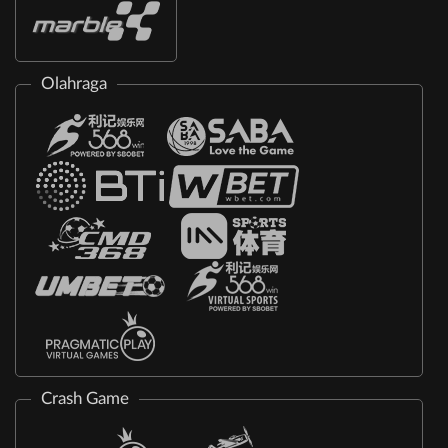
Olahraga
Crash Game