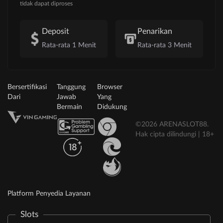
tidak dapat diproses
Deposit
Penarikan
Rata-rata 1 Menit
Rata-rata 3 Menit
Bersertifikasi
Tanggung
Browser
Dari
Jawab
Yang
Bermain
Didukung
©2026 ARENASLOT88.
Hak cipta dilindungi | 18+
Platform Penyedia Layanan
Slots