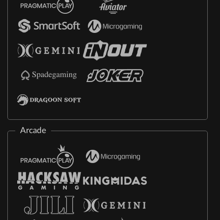
Arcade