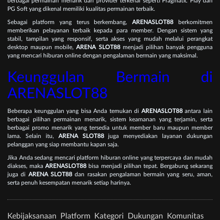
berbagai permainan menarik dari provider terkenal seperti Pragmatic Play dan
PG Soft yang dikenal memiliki kualitas permainan terbaik.
Sebagai platform yang terus berkembang,
ARENASLOT88
berkomitmen
memberikan pelayanan terbaik kepada para member. Dengan sistem yang
stabil, tampilan yang responsif, serta akses yang mudah melalui perangkat
desktop maupun mobile,
ARENA SLOT88
menjadi pilihan banyak pengguna
yang mencari hiburan online dengan pengalaman bermain yang maksimal.
Keunggulan Bermain di
ARENASLOT88
Beberapa keunggulan yang bisa Anda temukan di
ARENASLOT88
antara lain
berbagai pilihan permainan menarik, sistem keamanan yang terjamin, serta
berbagai promo menarik yang tersedia untuk member baru maupun member
lama. Selain itu,
ARENA SLOT88
juga menyediakan layanan dukungan
pelanggan yang siap membantu kapan saja.
Jika Anda sedang mencari platform hiburan online yang terpercaya dan mudah
diakses, maka
ARENASLOT88
bisa menjadi pilihan tepat. Bergabung sekarang
juga di
ARENA SLOT88
dan rasakan pengalaman bermain yang seru, aman,
serta penuh kesempatan menarik setiap harinya.
Kebijaksanaan
Platform
Kategori
Dukungan
Komunitas