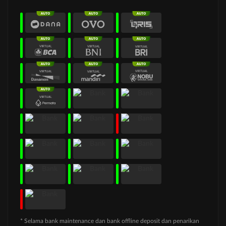
* Selama bank maintenance dan bank offline deposit dan penarikan