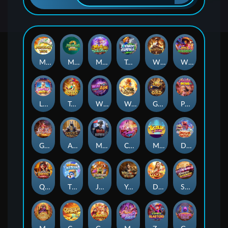
Mahjong Ways
Mahjong Ways 2
Monkeys Wild Party
Tornado Rampage
Wild Bounty Showdown
Wild Bandito
Lucky Neko
Treasures of Aztec
Wild Ape #3258
Ways of the Qilin
Gemstones Gold
Pinata Wins
Geisha's Revenge
Anubis Wrath
Mafia Mayhem
Cocktail Nights
Mr. Treasure’s Fortune
Dragon Hatch 2
Queen of Bounty
The Great Icescape
Jurassic Kingdom
Yakuza Honor
Dreams of Macau
Speed Winner