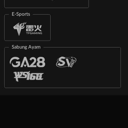
E-Sports
Sabung Ayam