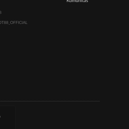
Komunitas
8
T88_OFFICIAL
O