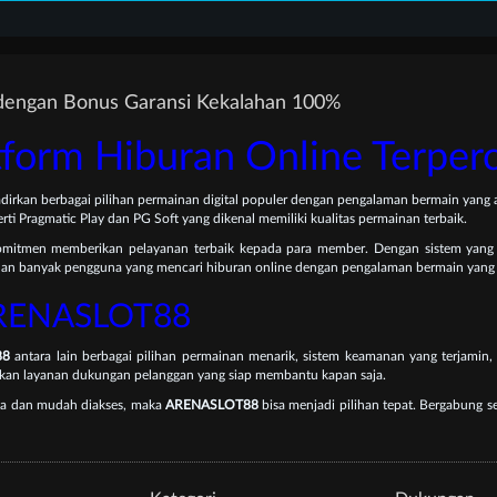
dengan Bonus Garansi Kekalahan 100%
orm Hiburan Online Terper
irkan berbagai pilihan permainan digital populer dengan pengalaman bermain yang
rti Pragmatic Play dan PG Soft yang dikenal memiliki kualitas permainan terbaik.
mitmen memberikan pelayanan terbaik kepada para member. Dengan sistem yang sta
han banyak pengguna yang mencari hiburan online dengan pengalaman bermain yang
ARENASLOT88
88
antara lain berbagai pilihan permainan menarik, sistem keamanan yang terjamin
kan layanan dukungan pelanggan yang siap membantu kapan saja.
aya dan mudah diakses, maka
ARENASLOT88
bisa menjadi pilihan tepat. Bergabung s