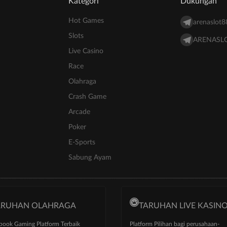
Kategori
Dukungan
Hot Games
arenaslot8
Slots
ARENASLO
Live Casino
Race
Olahraga
Crash Game
Arcade
Poker
E-Sports
Sabung Ayam
ARUHAN OLAHRAGA
TARUHAN LIVE KASIN
book Gaming Platform Terbaik
Platform Pilihan bagi perusahaan-