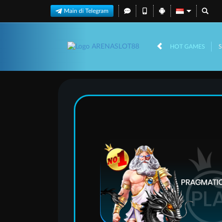
Main di Telegram
HOT GAMES