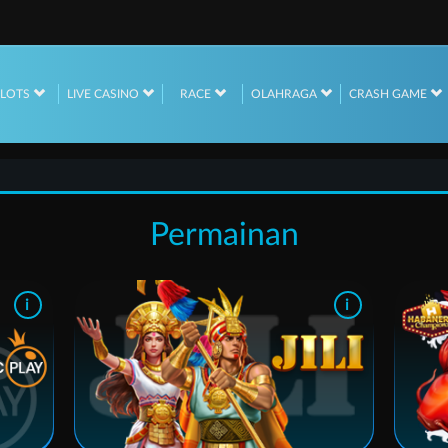
SLOTS
LIVE CASINO
RACE
OLAHRAGA
CRASH GAME
Permainan
i
i