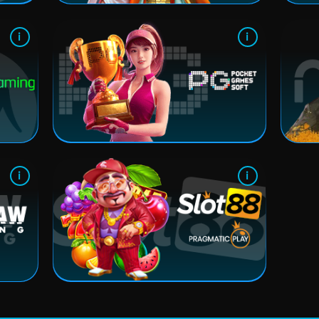
i
i
i
i