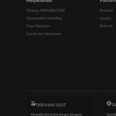
Kebijaksanaan
Platform
Tentang ARENASLOT88
Promosi
Responsible Gambling
Loyalty
Pusat Bantuan
Referral
Syarat dan Ketentuan
TARUHAN SLOT
T
Penyedia slot online dengan beragam
Sports