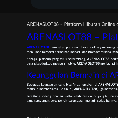
ARENASLOT88 – Platform Hiburan Online 
ARENASLOT88 – Platf
ARENASLOT88
merupakan platform hiburan online yang menghad
menikmati berbagai permainan menarik dari provider terkenal sepe
Sebagai platform yang terus berkembang,
ARENASLOT88
berko
perangkat desktop maupun mobile,
ARENA SLOT88
menjadi pili
Keunggulan Bermain di 
Beberapa keunggulan yang bisa Anda temukan di
ARENASLOT
maupun member lama. Selain itu,
ARENA SLOT88
juga menyedia
Jika Anda sedang mencari platform hiburan online yang terperc
yang seru, aman, serta penuh kesempatan menarik setiap harinya.