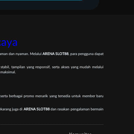
caya
 aman dan nyaman. Melalui
ARENA SLOT88
, para pengguna dapat
bil, tampilan yang responsif, serta akses yang mudah melalui
 maksimal.
, serta berbagai promo menarik yang tersedia untuk member baru
ekarang juga di
ARENA SLOT88
dan rasakan pengalaman bermain