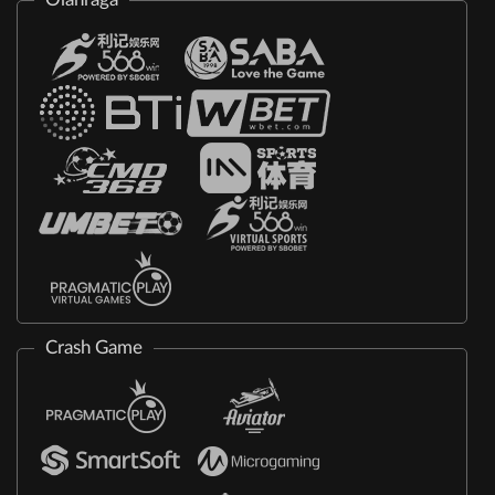
Crash Game