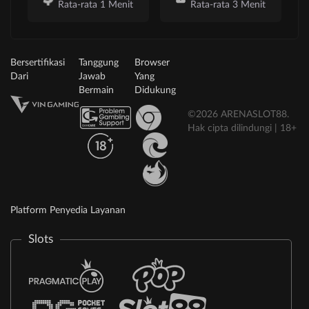
Rata-rata 1 Menit
Rata-rata 3 Menit
Bersertifikasi
Tanggung
Browser
Dari
Jawab
Yang
Bermain
Didukung
©2026 ARENASLOT88.
Hak cipta dilindungi | 18+
Platform Penyedia Layanan
Slots