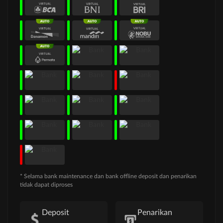
* Selama bank maintenance dan bank offline deposit dan penarikan
tidak dapat diproses
Deposit
Penarikan