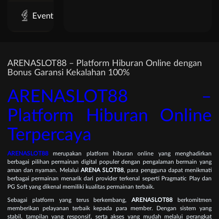
Event
ARENASLOT88 – Platform Hiburan Online dengan
Bonus Garansi Kekalahan 100%
ARENASLOT88 –
Platform Hiburan Online
Terpercaya
ARENASLOT88
merupakan platform hiburan online yang menghadirkan
berbagai pilihan permainan digital populer dengan pengalaman bermain yang
aman dan nyaman. Melalui
ARENA SLOT88
, para pengguna dapat menikmati
berbagai permainan menarik dari provider terkenal seperti Pragmatic Play dan
PG Soft yang dikenal memiliki kualitas permainan terbaik.
Sebagai platform yang terus berkembang,
ARENASLOT88
berkomitmen
memberikan pelayanan terbaik kepada para member. Dengan sistem yang
stabil, tampilan yang responsif, serta akses yang mudah melalui perangkat