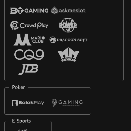
Poker
E-Sports