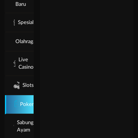
Baru
Spesial
Olahraga
Live
Casino
Slots
Poker
Sabung
Ayam