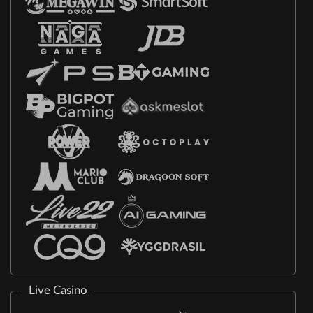
Live Casino