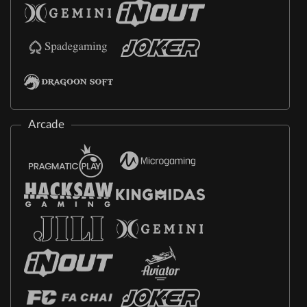
Arcade