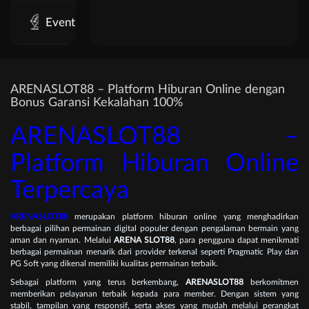
Event
ARENASLOT88 – Platform Hiburan Online dengan
Bonus Garansi Kekalahan 100%
ARENASLOT88 –
Platform Hiburan Online
Terpercaya
ARENASLOT88
merupakan platform hiburan online yang menghadirkan
berbagai pilihan permainan digital populer dengan pengalaman bermain yang
aman dan nyaman. Melalui
ARENA SLOT88
, para pengguna dapat menikmati
berbagai permainan menarik dari provider terkenal seperti Pragmatic Play dan
PG Soft yang dikenal memiliki kualitas permainan terbaik.
Sebagai platform yang terus berkembang,
ARENASLOT88
berkomitmen
memberikan pelayanan terbaik kepada para member. Dengan sistem yang
stabil, tampilan yang responsif, serta akses yang mudah melalui perangkat