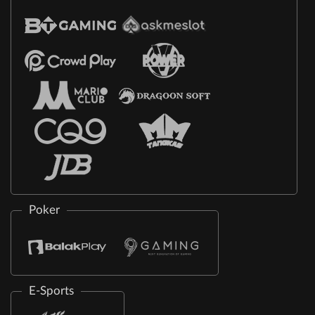
Poker
E-Sports