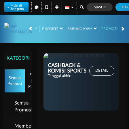
Main di
MASUK
DAF
Telegram
PROMOSI
ARCADE
POKER
E-SPORTS
SABUNG AYAM
KATEGORI
CASHBACK &
KOMISI SPORTS
DETAIL
Semua
Tanggal akhir:
-
Semua
Event
Promosi
Provider
Semua
Promosi
Member