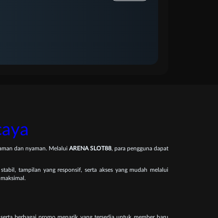
caya
 aman dan nyaman. Melalui
ARENA SLOT88
, para pengguna dapat
bil, tampilan yang responsif, serta akses yang mudah melalui
 maksimal.
, serta berbagai promo menarik yang tersedia untuk member baru