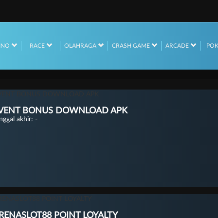
SINO
RACE
OLAHRAGA
CRASH GAME
ARCADE
PO
VENT BONUS DOWNLOAD APK
nggal akhir:
-
RENASLOT88 POINT LOYALTY