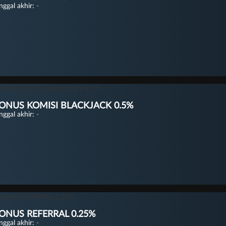
nggal akhir:
-
ONUS KOMISI BLACKJACK 0.5%
nggal akhir:
-
ONUS REFERRAL 0.25%
nggal akhir:
-