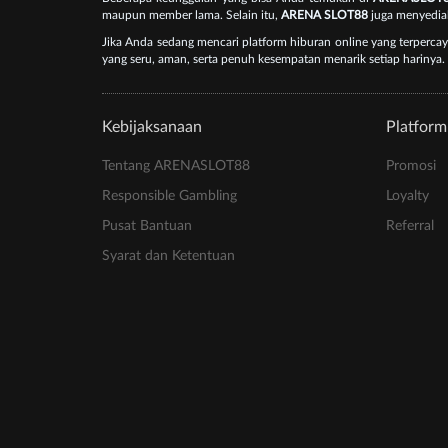
maupun member lama. Selain itu,
ARENA SLOT88
juga menyedia
Jika Anda sedang mencari platform hiburan online yang terperc
yang seru, aman, serta penuh kesempatan menarik setiap harinya.
Kebijaksanaan
Platform
Tentang ARENASLOT88
Promosi
Responsible Gambling
Loyalty
Pusat Bantuan
Referral
Syarat dan Ketentuan