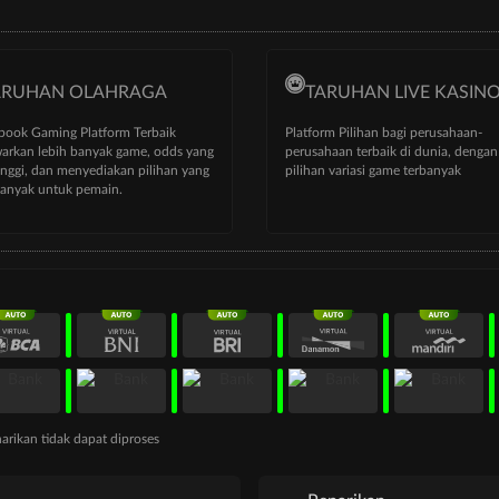
ARUHAN OLAHRAGA
TARUHAN LIVE KASIN
book Gaming Platform Terbaik
Platform Pilihan bagi perusahaan-
rkan lebih banyak game, odds yang
perusahaan terbaik di dunia, dengan
tinggi, dan menyediakan pilihan yang
pilihan variasi game terbanyak
banyak untuk pemain.
arikan tidak dapat diproses